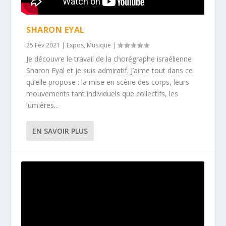
SHARON EYAL
25 Fév 2021
|
Expos
,
Musique
|
Je découvre le travail de la chorégraphe israélienne
Sharon Eyal et je suis admiratif. J’aime tout dans ce
qu’elle propose : la mise en scène des corps, leurs
mouvements tant individuels que collectifs, les
lumières...
EN SAVOIR PLUS