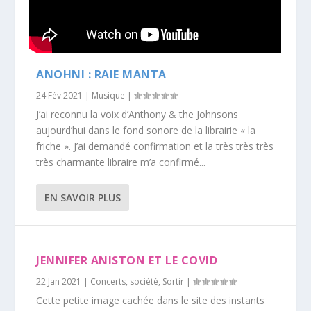
ANOHNI : RAIE MANTA
24 Fév 2021
|
Musique
|
J’ai reconnu la voix d’Anthony & the Johnsons
aujourd’hui dans le fond sonore de la librairie « la
friche ». J’ai demandé confirmation et la très très très
très charmante libraire m’a confirmé...
EN SAVOIR PLUS
JENNIFER ANISTON ET LE COVID
22 Jan 2021
|
Concerts
,
société
,
Sortir
|
Cette petite image cachée dans le site des instants