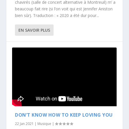
chavirés (salle de concert alternative à Montreuil) m’ a
beaucoup fait rire (si l’on voit qui est Jennifer Aniston
bien sûr). Traduction : « 2020 a été dur pour...
EN SAVOIR PLUS
DON’T KNOW HOW TO KEEP LOVING YOU
22 Jan 2021
|
Musique
|