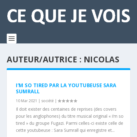
AUTEUR/AUTRICE :
NICOLAS
I’M SO TIRED PAR LA YOUTUBEUSE SARA
SUMRALL
10 Mar 2021
|
société
|
Il doit exister des centaines de reprises (des covers
pour les anglophones) du titre musical original « i’m so
tired » du groupe Fugazi. Parmi celles-ci existe celle de
cette youtubeuse : Sara Sumrall qui enregistre et...