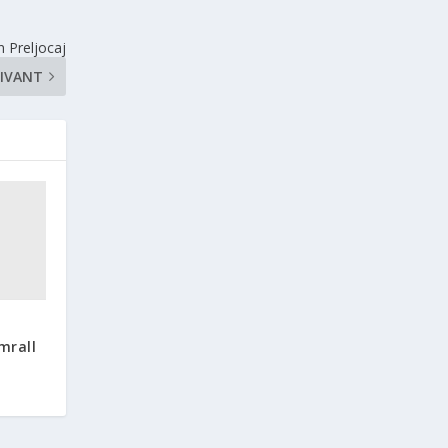
n Preljocaj
IVANT
mrall