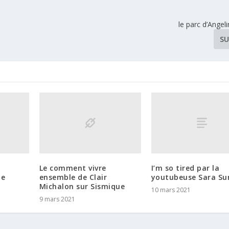
le parc d’Angeli
SU
t
Le comment vivre
I’m so tired par la
ue
ensemble de Clair
youtubeuse Sara Su
Michalon sur Sismique
10 mars 2021
9 mars 2021