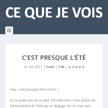
C’EST PRESQUE L’ÉTÉ
21 Avr 2011
|
Sortir
|
0
|
Hey, c’est presque l’été là non ?
Je ne parle pas de la date officielle hein, mais plutôt de
l’atmosphère de folie qui se dégage de ces bars pris