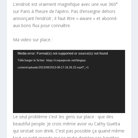
L’endroit est vraiment magnifique avec une vue 360°
sur Paris à l’heure de l’apéro. Pas d’enseigne dehors
annonçant l’endroit ; il faut être « aware » et abonné
aux bons flux pour connaître.
Ma video sur place :
Lecteur
Media error: Format(s) not supported or source(s) not found
vidéo
Télécharger le fichier: https://cequejevois.net/blogwp-
content/uploads/2013/08/2013-08-17-18.26.23.mp4?_=1
Le seul problème c’est les gens sur place : que des
beautiful people. Je crois même avoir vu Cathy Guetta
qui sirotait son drink. C’est pas possible ça quand même
tout ce petit monde qui se mate derrière ses lunettes