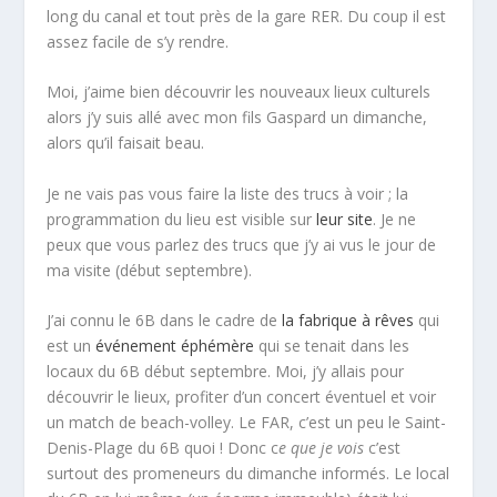
long du canal et tout près de la gare RER. Du coup il est
assez facile de s’y rendre.
Moi, j’aime bien découvrir les nouveaux lieux culturels
alors j’y suis allé avec mon fils Gaspard un dimanche,
alors qu’il faisait beau.
Je ne vais pas vous faire la liste des trucs à voir ; la
programmation du lieu est visible sur
leur site
. Je ne
peux que vous parlez des trucs que j’y ai vus le jour de
ma visite (début septembre).
J’ai connu le 6B dans le cadre de
la fabrique à rêves
qui
est un
événement éphémère
qui se tenait dans les
locaux du 6B début septembre. Moi, j’y allais pour
découvrir le lieux, profiter d’un concert éventuel et voir
un match de beach-volley. Le FAR, c’est un peu le Saint-
Denis-Plage du 6B quoi ! Donc c
e que je vois
c’est
surtout des promeneurs du dimanche informés. Le local