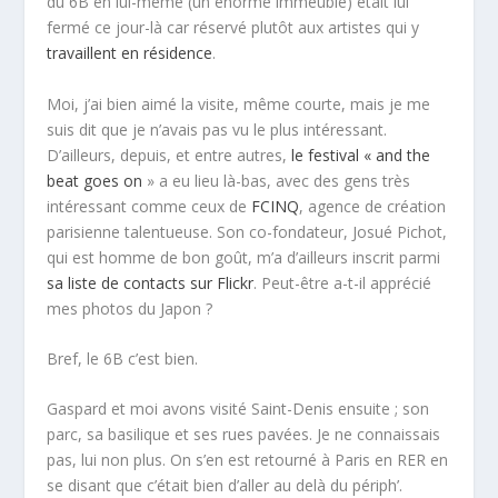
du 6B en lui-même (un énorme immeuble) était lui
fermé ce jour-là car réservé plutôt aux artistes qui y
travaillent en résidence
.
Moi, j’ai bien aimé la visite, même courte, mais je me
suis dit que je n’avais pas vu le plus intéressant.
D’ailleurs, depuis, et entre autres,
le festival « and the
beat goes on
» a eu lieu là-bas, avec des gens très
intéressant comme ceux de
FCINQ
, agence de création
parisienne talentueuse. Son co-fondateur, Josué Pichot,
qui est homme de bon goût, m’a d’ailleurs inscrit parmi
sa liste de contacts sur Flickr
. Peut-être a-t-il apprécié
mes photos du Japon ?
Bref, le 6B c’est bien.
Gaspard et moi avons visité Saint-Denis ensuite ; son
parc, sa basilique et ses rues pavées. Je ne connaissais
pas, lui non plus. On s’en est retourné à Paris en RER en
se disant que c’était bien d’aller au delà du périph’.