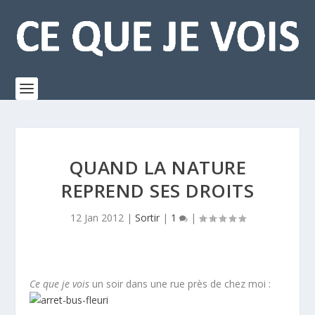
QUAND LA NATURE
REPREND SES DROITS
12 Jan 2012
|
Sortir
|
1
|
Ce que je vois
un soir dans une rue près de chez moi :